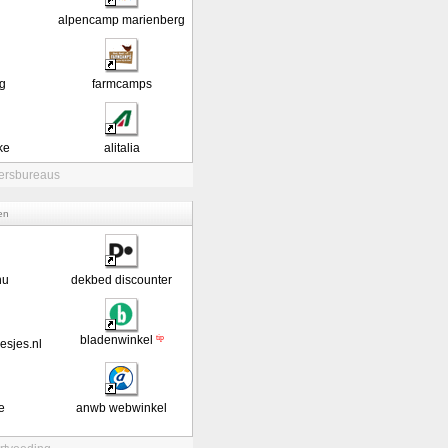
alpencamp marienberg
eg
farmcamps
ke
alitalia
ersbureaus
ten
nu
dekbed discounter
tip
bladenwinkel
sjes.nl
e
anwb webwinkel