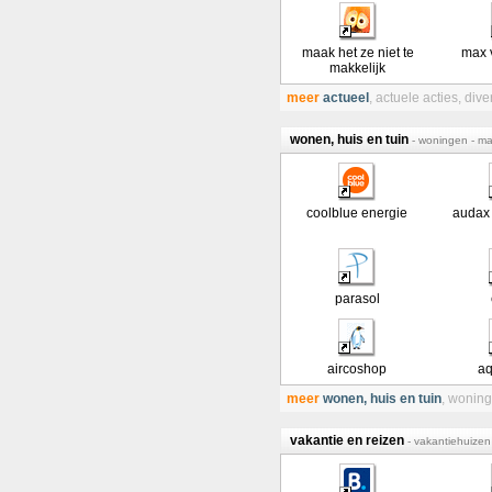
maak het ze niet te
max 
makkelijk
meer
actueel
,
actuele acties
,
dive
wonen, huis en tuin
- woningen - ma
coolblue energie
audax
parasol
aircoshop
a
meer
wonen, huis en tuin
,
woning
vakantie en reizen
- vakantiehuizen 