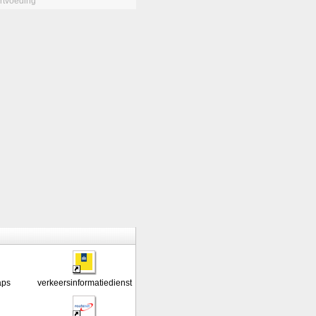
rtvoeding
aps
verkeersinformatiedienst