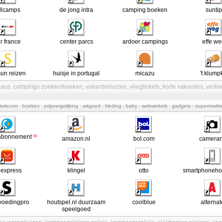
llcamps
de jong intra
camping boeken
suntip
ir france
center parcs
ardoer campings
effe w
un reizen
huisje in portugal
micazu
't klump
eaus
,
campings zoeken/boeken
,
vakantiehuizen
,
vliegtickets
,
korte vakanties
,
verke
- telecom - boeken - prijsvergelijking - witgoed - kleding - baby - webwinkels - gadgets - supermark
tip
abonnement
amazon.nl
bol.com
camera
i express
klingel
otto
smartphonehoe
voedingpro
houtspel.nl duurzaam
coolblue
alternat
speelgoed