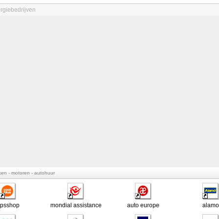
rgiebedrijven
ken - motoren - autohuur
psshop
mondial assistance
auto europe
alamo