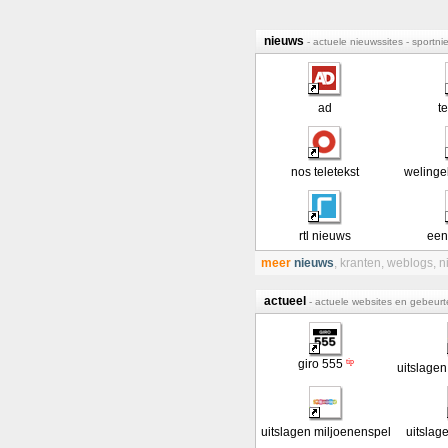
nieuws
- actuele nieuwssites - sportn
ad
t
nos teletekst
welingel
rtl nieuws
een
meer
nieuws
,
kranten
,
weblogs
,
n
actueel
- actuele websites en gebeur
tip
giro 555
uitslagen
uitslagen miljoenenspel
uitslage