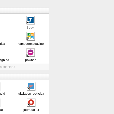
trouw
ica
kampeermagazine
agblad
powned
al friesland
heid
uitslagen luckyday
all
journaal 24