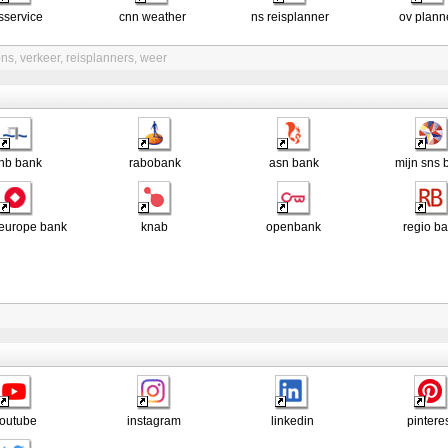
itsservice
cnn weather
ns reisplanner
ov plann
ons
,
verkeer
,
reisplanners
,
weer
hb bank
rabobank
asn bank
mijn sns 
 europe bank
knab
openbank
regio b
outube
instagram
linkedin
pintere