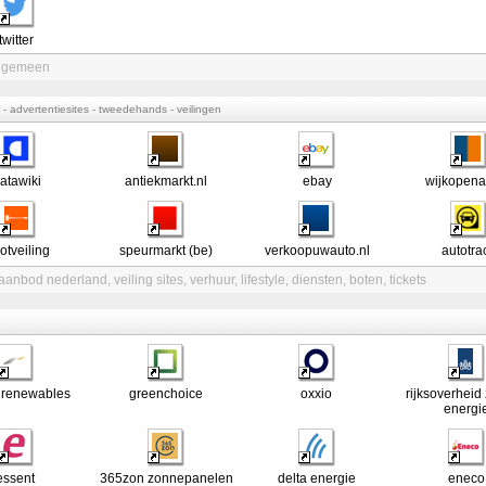
twitter
algemeen
- advertentiesites - tweedehands - veilingen
atawiki
antiekmarkt.nl
ebay
wijkopena
otveiling
speurmarkt (be)
verkoopuwauto.nl
autotra
 aanbod nederland
,
veiling sites
,
verhuur
,
lifestyle
,
diensten
,
boten
,
tickets
 renewables
greenchoice
oxxio
rijksoverheid
energi
essent
365zon zonnepanelen
delta energie
eneco