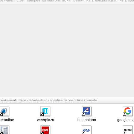
ine warenhuizen
,
kampeerwinkels online
,
kampeerwinkels
,
elektronica winkels
,
spo
 - verkeersinformatie - radarbeelden - openbaar vervoer - trein informatie
r online
weerplaza
buienalarm
google m