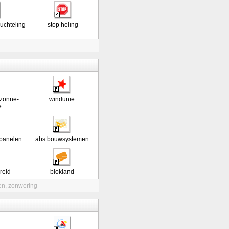
luchteling
stop heling
 zonne-
windunie
e
panelen
abs bouwsystemen
reld
blokland
en
,
zonwering