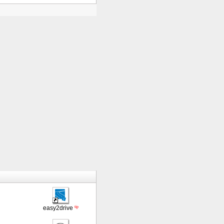
tip
easy2drive