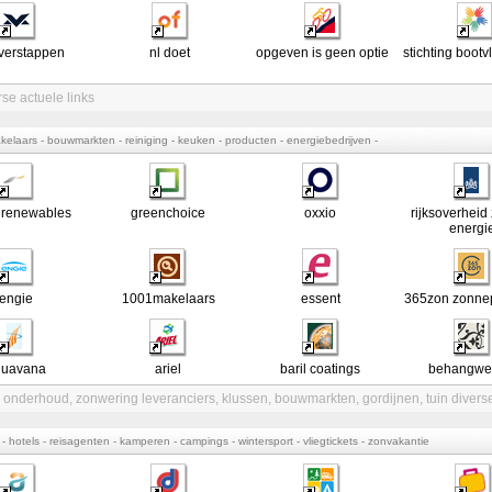
verstappen
nl doet
opgeven is geen optie
stichting bootv
rse actuele links
kelaars - bouwmarkten - reiniging - keuken - producten - energiebedrijven -
 renewables
greenchoice
oxxio
rijksoverheid
energi
engie
1001makelaars
essent
365zon zonne
quavana
ariel
baril coatings
behangwe
 onderhoud
,
zonwering leveranciers
,
klussen
,
bouwmarkten
,
gordijnen
,
tuin divers
- hotels - reisagenten - kamperen - campings - wintersport - vliegtickets - zonvakantie