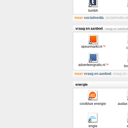
tumblr
meer
socialmedia
,
socialmedia-
vraag en aanbod
- vraag en aanbod 
tip
speurmarkt.nl
c
tip
adverteergratis.nl
bo
meer
vraag en aanbod
,
vraag en
energie
coolblue energie
audax
engie