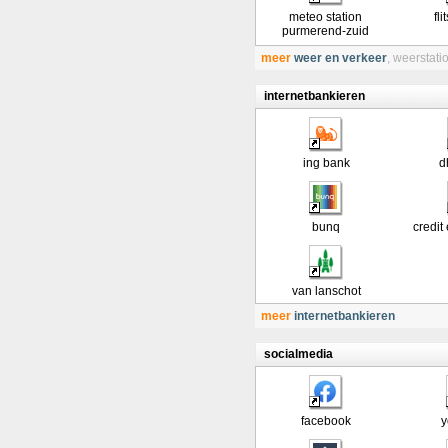
meteo station
fl
purmerend-zuid
meer
weer en verkeer
,
weerstati
internetbankieren
ing bank
d
bunq
credit
van lanschot
meer
internetbankieren
socialmedia
facebook
y