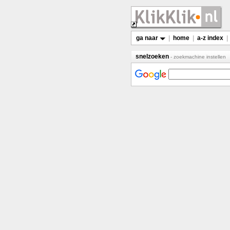
ga naar
|
home
|
a-z index
|
snelzoeken
- zoekmachine instellen