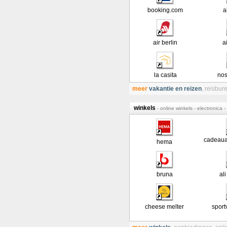
booking.com
a
air berlin
a
la casita
nos
meer
vakantie en reizen
,
reisbur
winkels
- online winkels - electronica 
cadeau
hema
bruna
al
cheese melter
sport