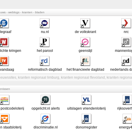
ieuws - weblogs - kranten - bladen
elegraaf
nu.nl
de volkskrant
nrc
ichte kringen
het parool
geenstijl
mannenlog
vandaag
reformatisch dagblad
het financieele dagblad
nederlands d
ieuwssites
,
kranten regionaal limburg
,
kranten regionaal flevoland
,
kranten regiona
tenissen
 postcodeloterij
opgelicht.nl alerts
uitslagen vriendenloterij
rijksover
n staatsloterij
discriminatie.nl
donorregister
energy4