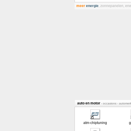
meer
energie
,
zonnepanelen
,
ene
auto en motor
- occasions - automer
atm-chiptuning
g