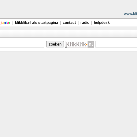
www.kli
j
u
n
i
o
r
|
klikklik.nl als startpagina
|
contact
|
radio
|
helpdesk