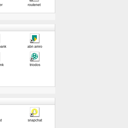
er
routenet
bank
abn amro
ank
triodos
st
snapchat