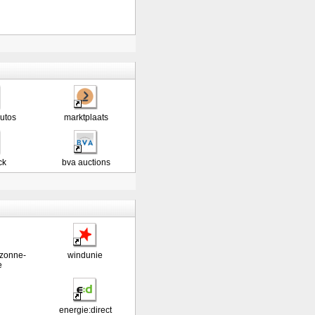
utos
marktplaats
ck
bva auctions
 zonne-
windunie
e
energie:direct