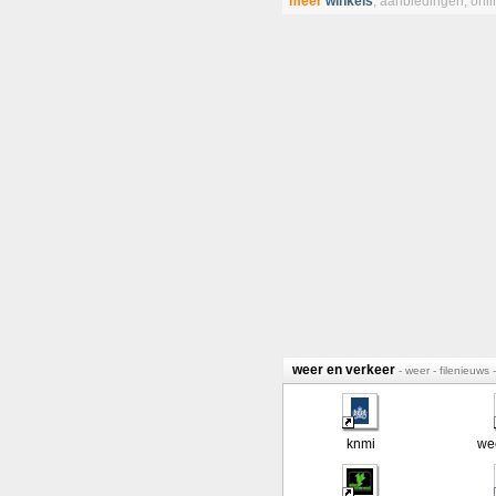
meer
winkels
,
aanbiedingen
,
onl
weer en verkeer
- weer - filenieuws
knmi
wee